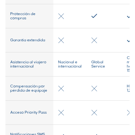
Protección de
compras
Garantía extendida
Cob
Asistencia al viajero
Nacional e
Global
méd
internacional
internacional
Service
has
15,
Compensación por
Has
pérdida de equipaje
1,20
Acceso Priority Pass
Notificaciones SMS