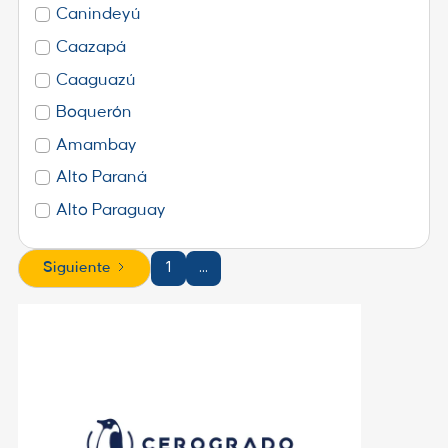
Canindeyú
Caazapá
Caaguazú
Boquerón
Amambay
Alto Paraná
Alto Paraguay
1
...
Siguiente