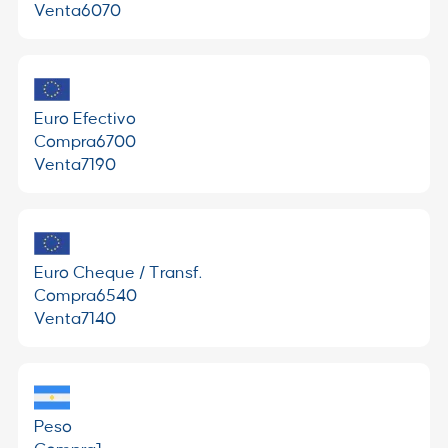
Venta
6070
Euro Efectivo
Compra
6700
Venta
7190
Euro Cheque / Transf.
Compra
6540
Venta
7140
Peso